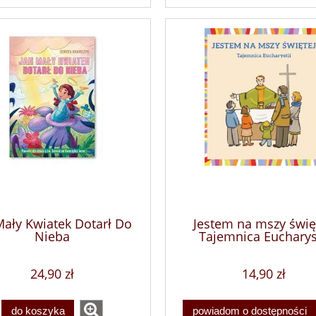
Mały Kwiatek Dotarł Do
Jestem na mszy święt
Nieba
Tajemnica Eucharys
24,90 zł
14,90 zł
do koszyka
powiadom o dostępności