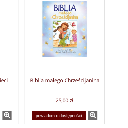
ieci
Biblia małego Chrześcijanina
25,00 zł
powiadom o dostępności