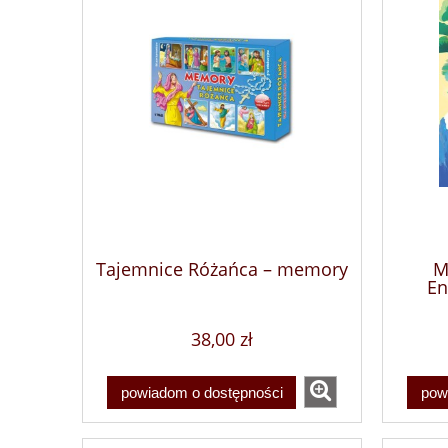
Tajemnice Różańca – memory
M
En
38,00 zł
powiadom o dostępności
pow