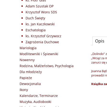
ks. Piotr Glas
Adam Szustak OP
Krzysztof Wons SDS
Duch Święty
ks. Jan Kaczkowski
Eschatologia
ks. Krzysztof Grzywocz
Opis
Zagrożenia Duchowe
Mariologia
Modlitewniki i Śpiewniki
„Dolindo” 
„Wciąż za m
Nowenny
zanurz się 
Rodzina, Małżeństwo, Psychologia
Joanna Bąt
Dla młodzieży
prowadzi n
Papieże
Dewocjonalia
Książka z
Ikony
Kalendarze, Terminarze
Muzyka, Audiobooki