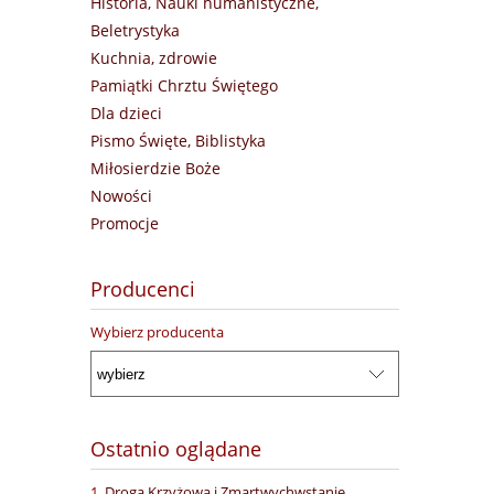
Historia, Nauki humanistyczne,
Beletrystyka
Kuchnia, zdrowie
Pamiątki Chrztu Świętego
Dla dzieci
Pismo Święte, Biblistyka
Miłosierdzie Boże
Nowości
Promocje
Producenci
Wybierz producenta
Ostatnio oglądane
Droga Krzyżowa i Zmartwychwstanie