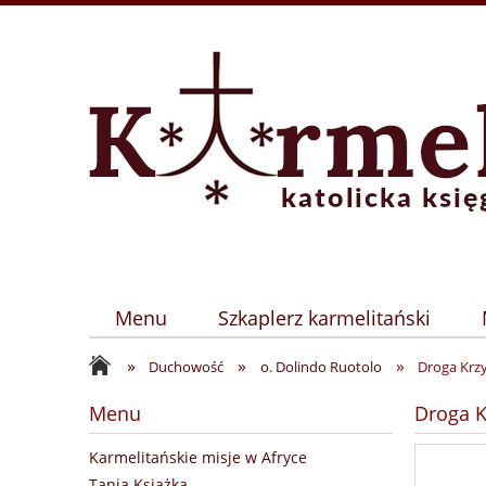
Menu
Szkaplerz karmelitański
»
»
»
Duchowość
o. Dolindo Ruotolo
Droga Krz
Menu
Droga K
Karmelitańskie misje w Afryce
Tania Książka