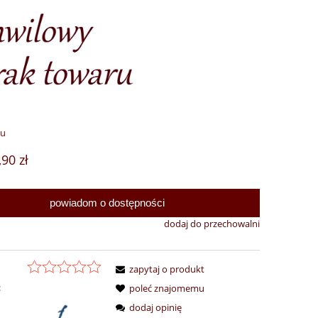
ru
,90 zł
powiadom o dostępności
dodaj do przechowalni
zapytaj o produkt
:
poleć znajomemu
dodaj opinię