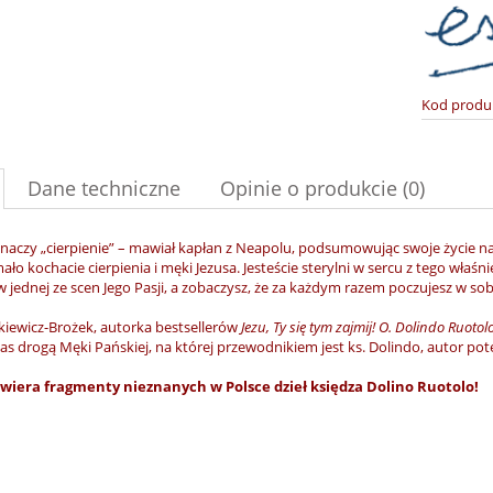
Kod produ
Dane techniczne
Opinie o produkcie (0)
znaczy „cierpienie” – mawiał kapłan z Neapolu, podsumowując swoje życie n
ało kochacie cierpienia i męki Jezusa. Jesteście sterylni w sercu z tego w
w jednej ze scen Jego Pasji, a zobaczysz, że za każdym razem poczujesz w sob
kiewicz­-Brożek, autorka bestsellerów
Jezu, Ty się tym zajmij! O. Dolindo Ruotolo
as drogą Męki Pańskiej, na której przewodnikiem jest ks. Dolindo, autor po
awiera fragmenty nieznanych w Polsce dzieł księdza Dolino Ruotolo!