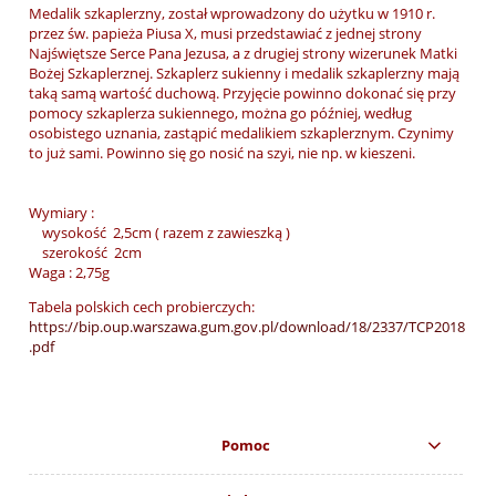
Medalik szkaplerzny, został wprowadzony do użytku w 1910 r.
przez św. papieża Piusa X, musi przedstawiać z jednej strony
Najświętsze Serce Pana Jezusa, a z drugiej strony wizerunek Matki
Bożej Szkaplerznej. Szkaplerz sukienny i medalik szkaplerzny mają
taką samą wartość duchową. Przyjęcie powinno dokonać się przy
pomocy szkaplerza sukiennego, można go później, według
osobistego uznania, zastąpić medalikiem szkaplerznym. Czynimy
to już sami. Powinno się go nosić na szyi, nie np. w kieszeni.
Wymiary :
wysokość 2,5cm ( razem z zawieszką )
szerokość 2cm
Waga : 2,75g
Tabela polskich cech probierczych:
https://bip.oup.warszawa.gum.gov.pl/download/18/2337/TCP2018
.pdf
Pomoc