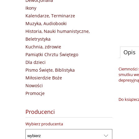
Dewocjonalia
Ikony
Kalendarze, Terminarze
Muzyka, Audiobooki
Historia, Nauki humanistyczne,
Beletrystyka
Kuchnia, zdrowie
Opis
Pamiątki Chrztu Świętego
Dla dzieci
Ciemności s
Pismo Święte, Biblistyka
smutku weg
Miłosierdzie Boże
depresyjną
Nowości
Promocje
Do książecz
Producenci
Wybierz producenta