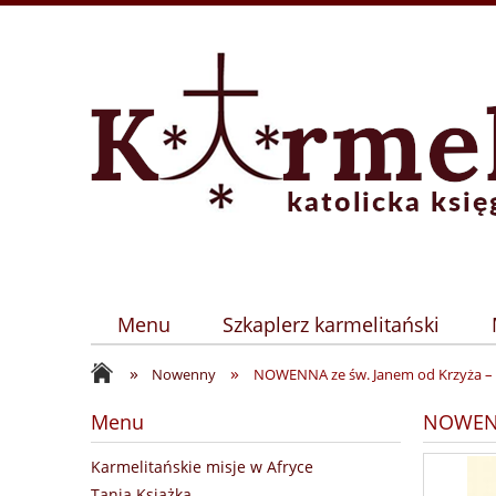
Menu
Szkaplerz karmelitański
»
»
Nowenny
NOWENNA ze św. Janem od Krzyża – 
Menu
NOWENNA
Karmelitańskie misje w Afryce
Tania Książka